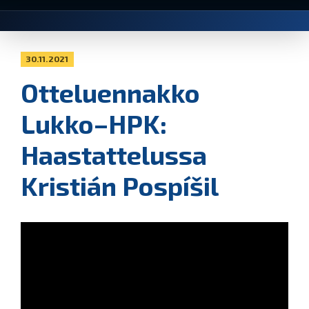
30.11.2021
Otteluennakko
Lukko–HPK:
Haastattelussa
Kristián Pospíšil