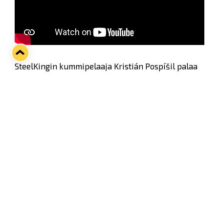
SteelKingin kummipelaaja Kristián Pospíšil palaa
kaukaloon pitkän, loukkaantumisesta johtuneen
tauon jälkeen huomenna keskiviikkona
kotiottelussa HPK:ta vastaan. Edellisen kerran
"Kiko" nähtiin tositoimissa 30.10. JYP–Lukko-
ottelussa, jonka hän joutui jättämään kesken.
Sinikeltaiset saavat tämän viikon otteluihin
vahvistusta muista Liiga-joukkueista sekä tietysti
omista junioreista, joten nyt monille siunaantuu
mahdollisuus näyttää edustusjoukkueen
valmennusjohdolle omaa osaamistaan.