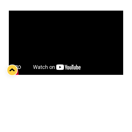
Ravintola Kalatorin kummipelaajalle Arttu
Ilomäelle tulee huomenna torstaina täyteen 400
runkosarjaottelua Liigassa. Miehen sanoin uralle
on mahtunut niin ylä- kuin alamäkiäkin, mutta
aina hän on pyrkinyt nauttimaan parhaansa
mukaan matkasta.