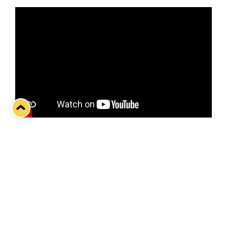
Tänään lauantaina laitetaan nippuun runkosarjan
keskinäiset kohtaamiset paikallisvastustaja TPS:n
kanssa! Sinikeltaisilla on alla neljä voittoa ja yksi
jatkoaikatappio turkulaisista, joten pisteitä on
kertynyt Jussi Ahokkaan suojateilta mukavasti.
Otteluennakossa haastattelussa Osuuskauppa