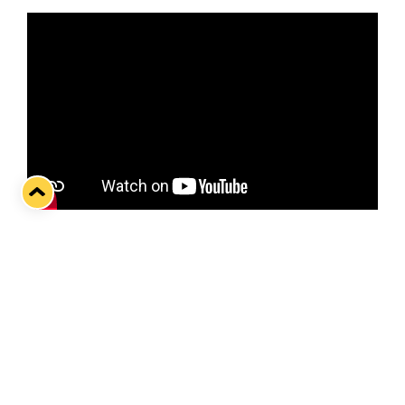
Pelicans-kasvatti, MetsäHallion kummipelaaja Kim
Nieminen kohtaa lahtelaisjoukkueen jäällä
ensimmäistä kertaa urallaan tänään pussinokkien
kotiareenalla.
Lukko on kaatanut Pelicansin jo kertaalleen tällä
kaudella – kuinka käy toisessa kamppailussa? Se