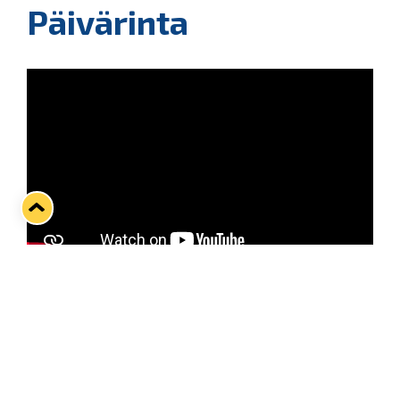
Päivärinta
Cafe Salin kummipelaaja Sami Päivärinta on
alkukaudesta murtautunut pelaavaan
kokoonpanoon, mikä onkin nuorukaiselle ollut
koko tähänastisen kiekkouran tärkein tavoite.