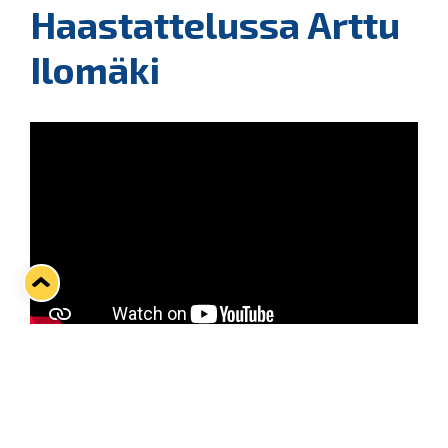
Haastattelussa Arttu
Ilomäki
Kahden SHL-kauden jälkeen paluun Lukkoon
tehneellä Arttu Ilomäellä oli ehtinyt tulemaan
Kivikylän Areenan kotiyleisön lisäksi ikävä