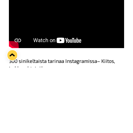
300 sinikeltaista tarinaa Instagramissa– Kiitos,
Lukko-yhteisö!
Kolmensadan #SinikeltainenTarina-postauksen
raja ylittyi vapunaattona 30.4. Rajapyykin
ylittymisen sekä vapun kunniaksi pääsette nyt
kurkistamaan kulisseihin kapteeni Heikki
Liedeksen johdolla.
Twitter
Facebook
LinkedIn
WhatsApp