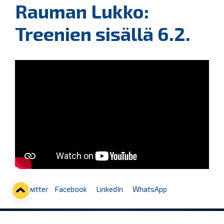
Rauman Lukko:
Treenien sisällä 6.2.
Twitter
Facebook
LinkedIn
WhatsApp
Seuraava kotiottelu