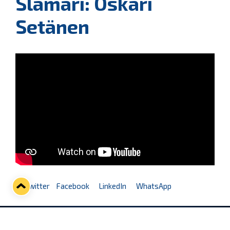
Slämäri: Oskari
Setänen
Twitter
Facebook
LinkedIn
WhatsApp
Seuraava kotiottelu
pe 07.08.2026 klo 10:00