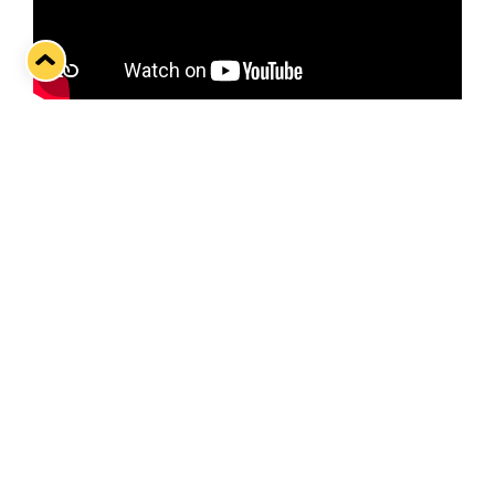
Ässät–Lukko-ottelua ennakoimassa maalivahti
John Lethemon.
Twitter
Facebook
LinkedIn
WhatsApp
Seuraava kotiottelu
ti 01.09.2026 klo 18:30
VS
Lukko — Ilves
Osta liput
Tuoreimmat uutiset
33. Pitsiturnaus päätökseen – HPK nappasi Knypyl-pystin
Lue juttu »