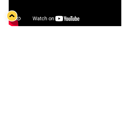
Kauden toista vierasottelua ennakoimassa Lenni
Hämäläinen
Twitter
Facebook
LinkedIn
WhatsApp
Seuraava kotiottelu
ti 01.09.2026 klo 18:30
VS
Lukko — Ilves
Osta liput
Tuoreimmat uutiset
33. Pitsiturnaus päätökseen – HPK nappasi Knypyl-pystin
Lue juttu »