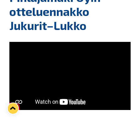
otteluennakko
Jukurit–Lukko
Sinikeltaiset palaavat kaukaloon Mikkelissä miltei
viikon tauon jälkeen