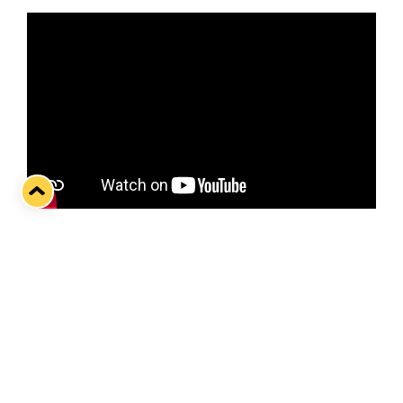
Edellisestä Liiga-pelistä on kulunut aikaa tasan
kaksi viikkoa, kun Jukurit isännöivät tänään Ikioma
Areenalla sinikeltaisia. Joukkueiden edellinen
kohtaaminen Raumalla päättyi mikkeliläisten
tylyyn 1–6-voittoon, joten revanssin makua on
vahvasti ilmassa.