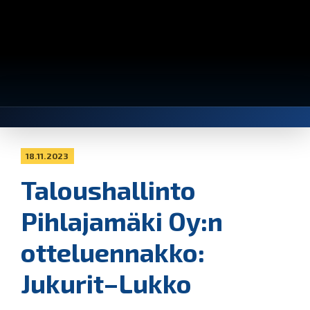
18.11.2023
Taloushallinto
Pihlajamäki Oy:n
otteluennakko:
Jukurit–Lukko