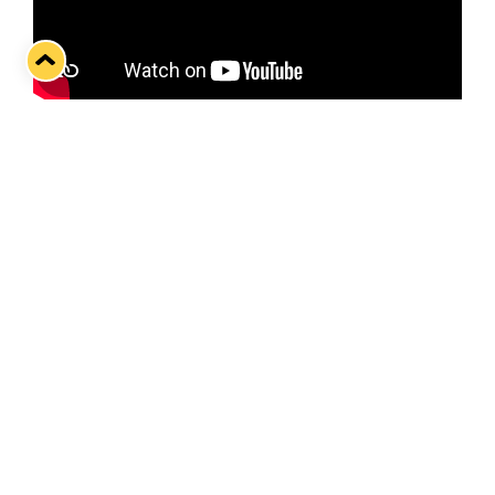
Kiekko-Espoo–Lukko-ottelua ennakoimassa Joni
Ortio.
Twitter
Facebook
LinkedIn
WhatsApp
Seuraava kotiottelu
pe 07.08.2026 klo 10:00
VS
Lukko — Ässät
Osta liput
Tuoreimmat uutiset
33. Pitsiturnaus päätökseen – HPK nappasi Knypyl-pystin
Lue juttu »