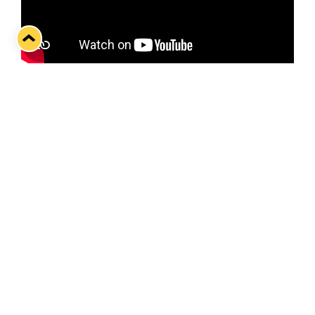
Runkosarjan viimeistä Satakunnan
paikalliskamppailua ennakoimassa Joni Ortio.
Twitter
Facebook
LinkedIn
WhatsApp
Seuraava kotiottelu
pe 07.08.2026 klo 10:00
VS
Lukko — Ässät
Osta liput
Tuoreimmat uutiset
Pitsiturnauksen päiväliput on loppuunmyyty – Pitsitunnelmaan
pääset myös Marina Vistan terassilla
Lue juttu »