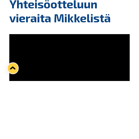
Yhteisöotteluun
vieraita Mikkelistä
Yhteisöottelussa sinikeltaiset saavat vastaansa
Jukurit
Tänään, torstaina 18.1., pelataan Kivikylän Areenalla
yhteisöottelu, jonka mahdollistavat Lukon lukuisat