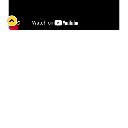
Yhteisöottelua ennakoimassa Lukon kapteeni
Sebastian Repo
Twitter
Facebook
LinkedIn
WhatsApp
Seuraava kotiottelu
pe 07.08.2026 klo 10:00
VS
Lukko — Ässät
Osta liput
Tuoreimmat uutiset
Kiekko-Espoo voittaa historian ensimmäisen naisten
Pitsiturnauksen