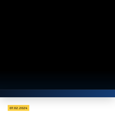
07.02.2024