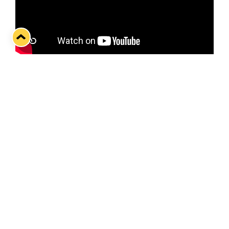
Lukko–SaiPa-ottelua ennakoimassa Nuutti
Viitasalo
Twitter
Facebook
LinkedIn
WhatsApp
Seuraava kotiottelu
pe 07.08.2026 klo 10:00
VS
Lukko — Ässät
Osta liput
Tuoreimmat uutiset
Kiekko-Espoo voittaa historian ensimmäisen naisten
Pitsiturnauksen