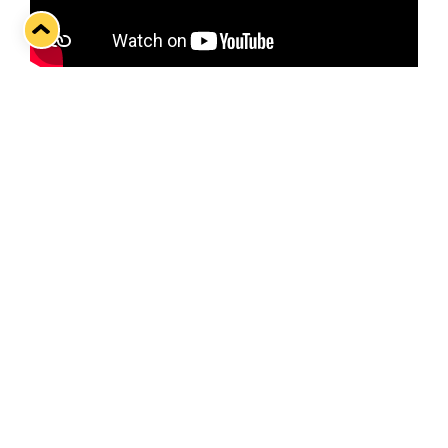
Niclas Almarin mietteitä ennen illan Sport -ottelua.
Twitter
Facebook
LinkedIn
WhatsApp
Seuraava kotiottelu
pe 07.08.2026 klo 10:00
VS
Lukko — Ässät
Osta liput
Tuoreimmat uutiset
Pitsiturnauksen päiväliput on loppuunmyyty – Pitsitunnelmaan
pääset myös Marina Vistan terassilla
Lue juttu »
Lukko ja pirkanmaalainen vaatevalmistaja Nousu yhteistyöhön