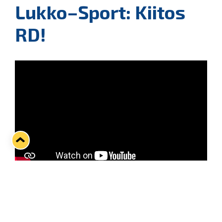
Lukko–Sport: Kiitos
RD!
Risto Dufvan viimeinen runkosarjatanssi Raumalla
– Kiitos RD!