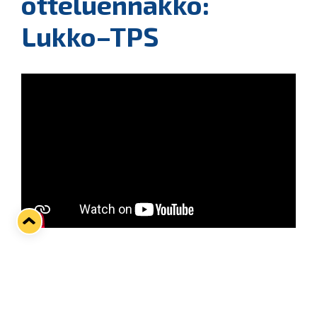
otteluennakko:
Lukko–TPS
Kolmen ottelun viikko niputetaan tänään Kivikylän
Areenalla Yellow Danger -tunnelmissa.
Sarjapisteitä on viikon aiemmista kamppailuista
kertynyt vain yksi, joten viikko halutaan palavasti