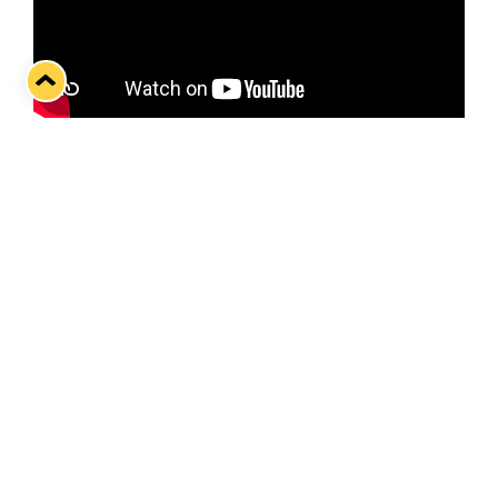
Neljättä puolivälieräottelua ennakoimassa Henri
Ikonen.
Twitter
Facebook
LinkedIn
WhatsApp
Seuraava kotiottelu
pe 07.08.2026 klo 10:00
VS
Lukko — Ässät
Osta liput
Tuoreimmat uutiset
Kiekko-Espoo voittaa historian ensimmäisen naisten
Pitsiturnauksen