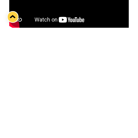
Lukko–Sport-puolivälieräsarjan toista ottela
ennakoimassa Kim Nousiainen.
Twitter
Facebook
LinkedIn
WhatsApp
Seuraava kotiottelu
ti 01.09.2026 klo 18:30
VS
Lukko — Ilves
Osta liput
Tuoreimmat uutiset
33. Pitsiturnaus päätökseen – HPK nappasi Knypyl-pystin
Lue juttu »