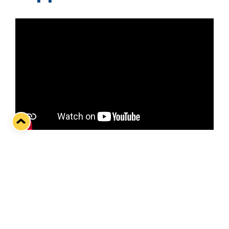
Vierasmatsi kolmen pelin tappioputkessa olevaa
Tapparaa vastaan starttaa sinikeltaisten kolmen
matsin viikon. Paljon on jäänyt lehväspaidoilla
hampaankoloon lokakuulta, jolloin tamperelaiset
hakivat Kivikylän Areenalta niukan voiton
varsinaisella peliajalla.