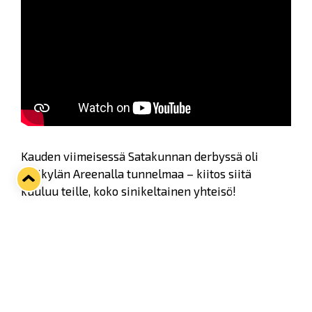
Kauden viimeisessä Satakunnan derbyssä oli
Kivikylän Areenalla tunnelmaa – kiitos siitä
kuuluu teille, koko sinikeltainen yhteisö!
Tällä viikolla päästään nauttimaan yhdessä
omiemme otteista kotikaukalossa kahteen
otteeseen: tiistaina vastaan asettuu Ilves ja
lauantaina, Janne Niskalan paidannostopelissä,
TPS.