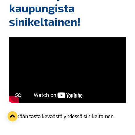
kaupungista
sinikeltainen!
Tehdään tästä keväästä yhdessä sinikeltainen.
Näytä värisi koko kaupungille: laita Lukko-lippu