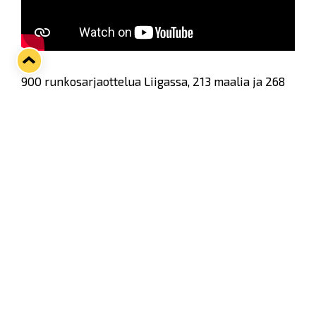
900 runkosarjaottelua Liigassa, 213 maalia ja 268
syöttöpistettä.
Tonto on juhlailtansa ansainnut.
Twitter
Facebook
LinkedIn
WhatsApp
Seuraava kotiottelu
pe 07.08.2026 klo 10:00
VS
Lukko — Ässät
Osta liput
Tuoreimmat uutiset