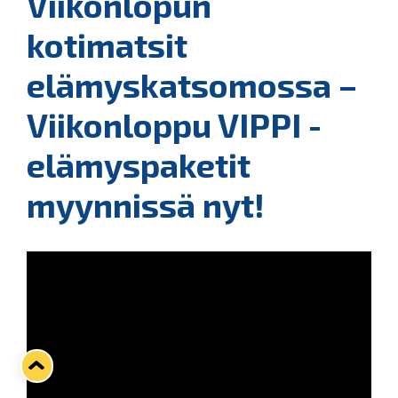
Viikonlopun
kotimatsit
elämyskatsomossa –
Viikonloppu VIPPI -
elämyspaketit
myynnissä nyt!