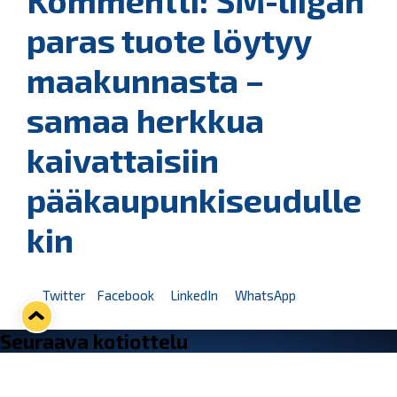
Kommentti: SM-liigan
paras tuote löytyy
maakunnasta –
samaa herkkua
kaivattaisiin
pääkaupunkiseudulle
kin
Twitter
Facebook
LinkedIn
WhatsApp
Seuraava kotiottelu
pe 07.08.2026 klo 10:00
VS