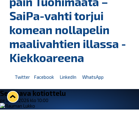
päin Tuohimaata –
SaiPa-vahti torjui
komean nollapelin
maalivahtien illassa -
Kiekkoareena
Twitter
Facebook
LinkedIn
WhatsApp
Seuraava kotiottelu
pe 07.08.2026 klo 10:00
VS
Lukko — Ässät
Osta liput
Tuoreimmat uutiset