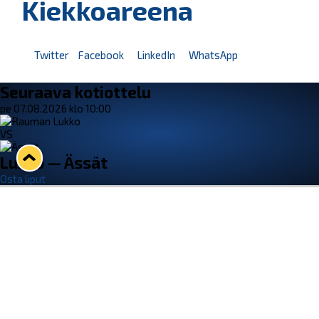
Kiekkoareena
Twitter
Facebook
LinkedIn
WhatsApp
Seuraava kotiottelu
pe 07.08.2026 klo 10:00
VS
Lukko — Ässät
Osta liput
Tuoreimmat uutiset
Kiekko-Espoo voittaa historian ensimmäisen naisten
Pitsiturnauksen
Lue juttu »
Pitsiturnauksen päiväliput on loppuunmyyty – Pitsitunnelmaan
pääset myös Marina Vistan terassilla
Lue juttu »