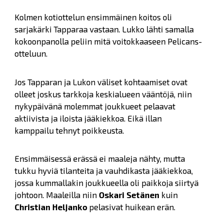
Kolmen kotiottelun ensimmäinen koitos oli
sarjakärki Tapparaa vastaan. Lukko lähti samalla
kokoonpanolla peliin mitä voitokkaaseen Pelicans-
otteluun.
Jos Tapparan ja Lukon väliset kohtaamiset ovat
olleet joskus tarkkoja keskialueen vääntöjä, niin
nykypäivänä molemmat joukkueet pelaavat
aktiivista ja iloista jääkiekkoa. Eikä illan
kamppailu tehnyt poikkeusta.
Ensimmäisessä erässä ei maaleja nähty, mutta
tukku hyviä tilanteita ja vauhdikasta jääkiekkoa,
jossa kummallakin joukkueella oli paikkoja siirtyä
johtoon. Maaleilla niin
Oskari Setänen
kuin
Christian Heljanko
pelasivat huikean erän.