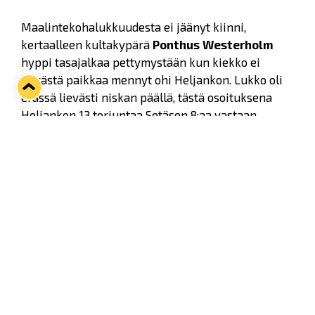
Maalintekohalukkuudesta ei jäänyt kiinni,
kertaalleen kultakypärä
Ponthus Westerholm
hyppi tasajalkaa pettymystään kun kiekko ei
hyvästä paikkaa mennyt ohi Heljankon. Lukko oli
erässä lievästi niskan päällä, tästä osoituksena
Heljankon 13 torjuntaa Setäsen 8:aa vastaan.
Tappara väkevästi toiseen erään
Toista erää ei kuitenkaan ehditty pelata kuin
kymmenen sekuntia kun kiekko oli Lukon
maalissa. Ensimmäisestä hyökkäyksestään
Tapparalle avautui paikka, josta
Kristian Kuusela
laukoi kiekon vastustamattomasti ohi Setäsen, 0-1.
Huomattavasti ensimmäistä erää paremmin