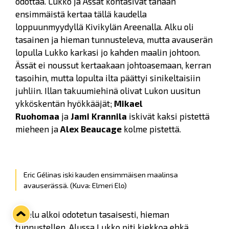
odottaa. Lukko ja Ässät kohtasivat tänään
ensimmäistä kertaa tällä kaudella
loppuunmyydyllä Kivikylän Areenalla. Alku oli
tasainen ja hieman tunnusteleva, mutta avauserän
lopulla Lukko karkasi jo kahden maalin johtoon.
Ässät ei noussut kertaakaan johtoasemaan, kerran
tasoihin, mutta lopulta ilta päättyi sinikeltaisiin
juhliin. Illan takuumiehinä olivat Lukon uusitun
ykköskentän hyökkääjät;
Mikael
Ruohomaa
ja
Jami Krannila
iskivät kaksi pistettä
mieheen ja
Alex Beaucage
kolme pistettä.
Eric Gélinas iski kauden ensimmäisen maalinsa
avauserässä.
(Kuva: Elmeri Elo)
Ottelu alkoi odotetun tasaisesti, hieman
tunnustellen. Alussa Lukko piti kiekkoa ehkä