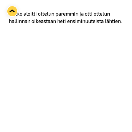
Lukko aloitti ottelun paremmin ja otti ottelun
hallinnan oikeastaan heti ensiminuuteista lähtien,
kuitenkaan kovin vaarallisia maalipaikkoja ei
nähty. Lukon hallinta kesti yli erän puolivälin,
kunnes Jukurit sai ensimmäiset pidemmät
hyökkäykset aikaan. Erän loppu oli jo hieman
tasaisempi ja molemmissa päissä nähtiin hieman
tilanteita, maaleja ei kuitenkaan 20 minuutin
aikana.
Antti Raanta nollasi Jukurit ja nappasi kauden
ensimmäisen nollapelinsä Liigassa.
(Kuva: Elmeri Elo)
Toiseen erään kotijoukkue tuli jälleen hyvin ja
hallitsi kiekkoa enimmäkseen. Jukuritkin sai omat