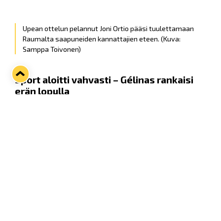
Upean ottelun pelannut Joni Ortio pääsi tuulettamaan
Raumalta saapuneiden kannattajien eteen.
(Kuva:
Samppa Toivonen)
Sport aloitti vahvasti – Gélinas rankaisi
erän lopulla
Kotijoukkue Sport tuli otteluun vahvasti - olihan
tiedossa, että heidän kautensa loppuu, mikäli
tappio tulee. Lukon maalilla
Joni Ortio
pääsi heti
alusta asti torjuntatöihin ja otti avauserässä jo
monta tärkeää torjuntaa pitäen kotkapaidat
nollilla.
Lukkokin pääsi vähitellen paremmin mukaan,