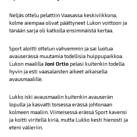
Neljäs ottelu pelattiin Vaasassa keskiviikkona,
kolme aiempaa olivat päättyneet Lukon voittoon ja
tänään sarja oli katkolla ensimmäistä kertaa.
Sport aloitti ottelun vahvemmin ja sai luotua
avauserässä muutamia todellisia huippupaikkoa.
Lukon maalilla
Joni Ortio
pelasi kuitenkin todella
hyvin ja esti vaasalaisten aikeet aikaisella
avausmaalille.
Lukko iski avausmaalin kuitenkin avauserän
lopulla ja kasvatti toisessa erässä johtonaan
kolmeen maaliin. Viimeisessä erässä Sport kavensi
ja koitti viritellä kiriä, mutta Lukko kesti hienosti ja
eteni välieriin.