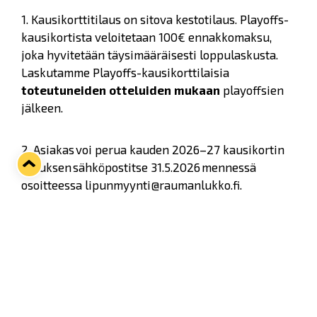
1. Kausikorttitilaus on sitova kestotilaus. Playoffs-
kausikortista veloitetaan 100€ ennakkomaksu,
joka hyvitetään täysimääräisesti loppulaskusta.
Laskutamme Playoffs-kausikorttilaisia
toteutuneiden otteluiden mukaan
playoffsien
jälkeen.
2. Asiakas voi perua kauden 2026–27 kausikortin
tilauksen sähköpostitse 31.5.2026 mennessä
osoitteessa lipunmyynti@raumanlukko.fi.
Mainitsethan sähköpostissa kausikortin omistajan
nimen sekä paikka/paikat, jotka haluat perua.
3. Runkosarjan kausikorttiin sisältyy sisäänpääsy
jokaiseen Rauman Lukon Liiga-joukkueen
runkosarjan kotiotteluun Liigassa. HUOM:
kausikortin hintaan sisältyvät ainoastaan Liigan