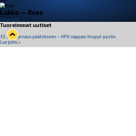
VS
Lukko — Ilves
Osta liput
Tuoreimmat uutiset
33. Pitsiturnaus päätökseen – HPK nappasi Knypyl-pystin
Lue juttu »
Otteluliput juhlakaudelle 26–27 nyt myynnissä!
Lue juttu »
Kiekko-Espoo voittaa historian ensimmäisen naisten
Pitsiturnauksen
Lue juttu »
Pitsiturnauksen päiväliput on loppuunmyyty – Pitsitunnelmaan
pääset myös Marina Vistan terassilla
Lue juttu »
Lukko ja pirkanmaalainen vaatevalmistaja Nousu yhteistyöhön
Lue juttu »
Seuraa Lukkoa somessa