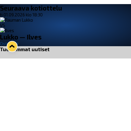
Seuraava kotiottelu
ti 01.09.2026 klo 18:30
VS
Lukko — Ilves
Osta liput
Tuoreimmat uutiset
33. Pitsiturnaus päätökseen – HPK nappasi Knypyl-pystin
Lue juttu »
Otteluliput juhlakaudelle 26–27 nyt myynnissä!
Lue juttu »
Kiekko-Espoo voittaa historian ensimmäisen naisten
Pitsiturnauksen
Lue juttu »
Pitsiturnauksen päiväliput on loppuunmyyty – Pitsitunnelmaan
pääset myös Marina Vistan terassilla
Lue juttu »