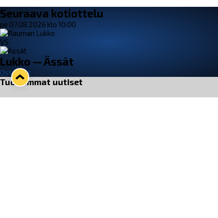
Seuraava kotiottelu
pe 07.08.2026 klo 10:00
VS
Lukko — Ässät
Osta liput
Tuoreimmat uutiset
Pitsiturnauksen päiväliput on loppuunmyyty – Pitsitunnelmaan
pääset myös Marina Vistan terassilla
Lue juttu »
Lukko ja pirkanmaalainen vaatevalmistaja Nousu yhteistyöhön
Lue juttu »
Aapo Vanninen Nuorten Leijonien mukana
Lue juttu »
Rauman Lukko Oy on ostanut Marina Vista Oy:n liiketoiminnan
Raumalta
Lue juttu »