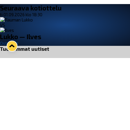
Seuraava kotiottelu
ti 01.09.2026 klo 18:30
VS
Lukko — Ilves
Osta liput
Tuoreimmat uutiset
33. Pitsiturnaus päätökseen – HPK nappasi Knypyl-pystin
Lue juttu »
Otteluliput juhlakaudelle 26–27 nyt myynnissä!
Lue juttu »
Kiekko-Espoo voittaa historian ensimmäisen naisten
Pitsiturnauksen
Lue juttu »
Pitsiturnauksen päiväliput on loppuunmyyty – Pitsitunnelmaan
pääset myös Marina Vistan terassilla
Lue juttu »