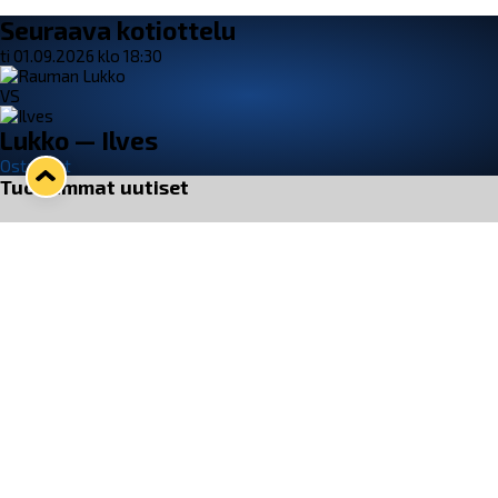
Seuraava kotiottelu
ti 01.09.2026 klo 18:30
VS
Lukko — Ilves
Osta liput
Tuoreimmat uutiset
33. Pitsiturnaus päätökseen – HPK nappasi Knypyl-pystin
Lue juttu »
Otteluliput juhlakaudelle 26–27 nyt myynnissä!
Lue juttu »
Kiekko-Espoo voittaa historian ensimmäisen naisten
Pitsiturnauksen
Lue juttu »
Pitsiturnauksen päiväliput on loppuunmyyty – Pitsitunnelmaan
pääset myös Marina Vistan terassilla
Lue juttu »