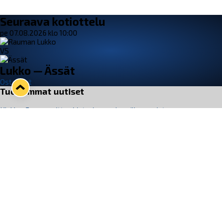
Seuraava kotiottelu
pe 07.08.2026 klo 10:00
VS
Lukko — Ässät
Osta liput
Tuoreimmat uutiset
Kiekko-Espoo voittaa historian ensimmäisen naisten
Pitsiturnauksen
Lue juttu »
Pitsiturnauksen päiväliput on loppuunmyyty – Pitsitunnelmaan
pääset myös Marina Vistan terassilla
Lue juttu »
Lukko ja pirkanmaalainen vaatevalmistaja Nousu yhteistyöhön
Lue juttu »
Aapo Vanninen Nuorten Leijonien mukana
Lue juttu »