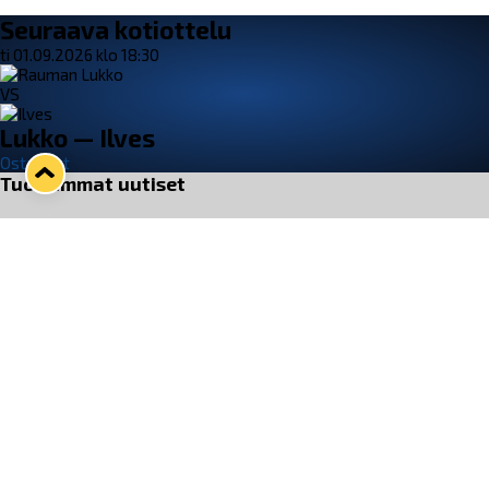
Seuraava kotiottelu
ti 01.09.2026 klo 18:30
VS
Lukko — Ilves
Osta liput
Tuoreimmat uutiset
33. Pitsiturnaus päätökseen – HPK nappasi Knypyl-pystin
Lue juttu »
Otteluliput juhlakaudelle 26–27 nyt myynnissä!
Lue juttu »
Kiekko-Espoo voittaa historian ensimmäisen naisten
Pitsiturnauksen
Lue juttu »
Pitsiturnauksen päiväliput on loppuunmyyty – Pitsitunnelmaan
pääset myös Marina Vistan terassilla
Lue juttu »