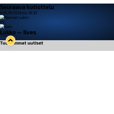
Seuraava kotiottelu
ti 01.09.2026 klo 18:30
VS
Lukko — Ilves
Osta liput
Tuoreimmat uutiset
33. Pitsiturnaus päätökseen – HPK nappasi Knypyl-pystin
Lue juttu »
Otteluliput juhlakaudelle 26–27 nyt myynnissä!
Lue juttu »
Kiekko-Espoo voittaa historian ensimmäisen naisten
Pitsiturnauksen
Lue juttu »
Pitsiturnauksen päiväliput on loppuunmyyty – Pitsitunnelmaan
pääset myös Marina Vistan terassilla
Lue juttu »