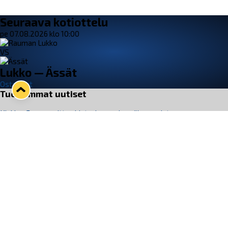
Seuraava kotiottelu
pe 07.08.2026 klo 10:00
VS
Lukko — Ässät
Osta liput
Tuoreimmat uutiset
Kiekko-Espoo voittaa historian ensimmäisen naisten
Pitsiturnauksen
Lue juttu »
Pitsiturnauksen päiväliput on loppuunmyyty – Pitsitunnelmaan
pääset myös Marina Vistan terassilla
Lue juttu »
Lukko ja pirkanmaalainen vaatevalmistaja Nousu yhteistyöhön
Lue juttu »
Aapo Vanninen Nuorten Leijonien mukana
Lue juttu »