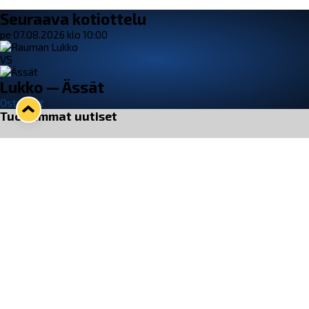
Seuraava kotiottelu
pe 07.08.2026 klo 10:00
VS
Lukko — Ässät
Osta liput
Tuoreimmat uutiset
33. Pitsiturnaus päätökseen – HPK nappasi Knypyl-pystin
Lue juttu »
Otteluliput juhlakaudelle 26–27 nyt myynnissä!
Lue juttu »
Kiekko-Espoo voittaa historian ensimmäisen naisten
Pitsiturnauksen
Lue juttu »
Pitsiturnauksen päiväliput on loppuunmyyty – Pitsitunnelmaan
pääset myös Marina Vistan terassilla
Lue juttu »