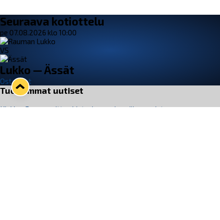
Seuraava kotiottelu
pe 07.08.2026 klo 10:00
VS
Lukko — Ässät
Osta liput
Tuoreimmat uutiset
Kiekko-Espoo voittaa historian ensimmäisen naisten
Pitsiturnauksen
Lue juttu »
Pitsiturnauksen päiväliput on loppuunmyyty – Pitsitunnelmaan
pääset myös Marina Vistan terassilla
Lue juttu »
Lukko ja pirkanmaalainen vaatevalmistaja Nousu yhteistyöhön
Lue juttu »
Aapo Vanninen Nuorten Leijonien mukana
Lue juttu »