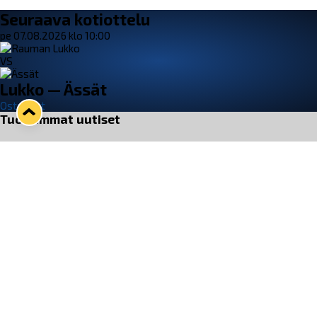
Seuraava kotiottelu
pe 07.08.2026 klo 10:00
VS
Lukko — Ässät
Osta liput
Tuoreimmat uutiset
Pitsiturnauksen päiväliput on loppuunmyyty – Pitsitunnelmaan
pääset myös Marina Vistan terassilla
Lue juttu »
Lukko ja pirkanmaalainen vaatevalmistaja Nousu yhteistyöhön
Lue juttu »
Aapo Vanninen Nuorten Leijonien mukana
Lue juttu »
Rauman Lukko Oy on ostanut Marina Vista Oy:n liiketoiminnan
Raumalta
Lue juttu »