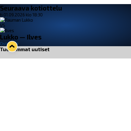
Seuraava kotiottelu
ti 01.09.2026 klo 18:30
VS
Lukko — Ilves
Osta liput
Tuoreimmat uutiset
33. Pitsiturnaus päätökseen – HPK nappasi Knypyl-pystin
Lue juttu »
Otteluliput juhlakaudelle 26–27 nyt myynnissä!
Lue juttu »
Kiekko-Espoo voittaa historian ensimmäisen naisten
Pitsiturnauksen
Lue juttu »
Pitsiturnauksen päiväliput on loppuunmyyty – Pitsitunnelmaan
pääset myös Marina Vistan terassilla
Lue juttu »